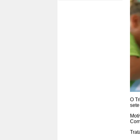
O Tr
sete
Moti
Comp
Trat