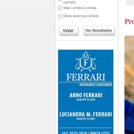
carneiro.
Mais convites à venda.
Deixa assim que tá bom.
Pro