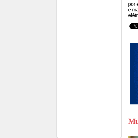
por 
e ma
elét
Mun