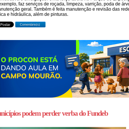
exemplo, faz serviços de roçada, limpeza, varrição, poda de árv
nutenção geral. Também é feita manutenção e revisão das red
rica e hidráulica, além de pinturas.
Comentário(s)
icípios podem perder verba do Fundeb