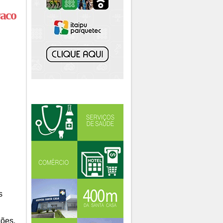
raco
s
ções,