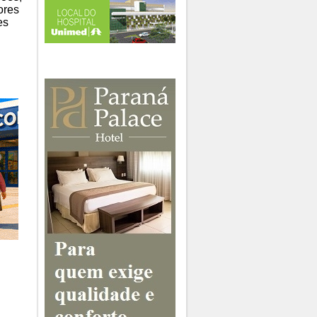
ores
es