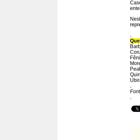
Caso
ente
Nest
repr
.
Quem
Barb
Coru
Fêni
More
Peab
Quin
Ubir
.
Fon
.