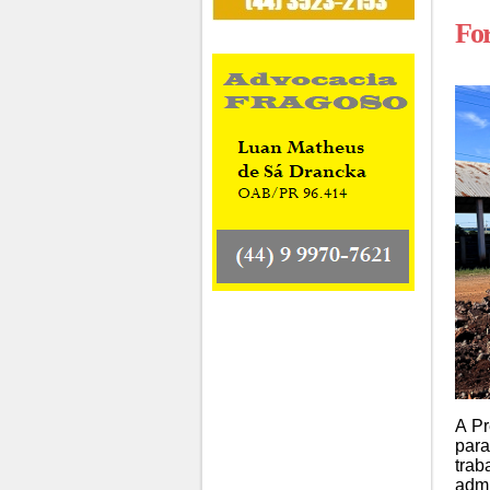
For
A Pr
para
trab
admi