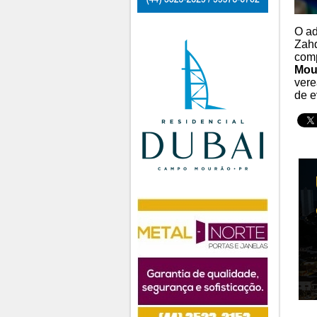
O ad
Zahd
comp
Mou
vere
de e