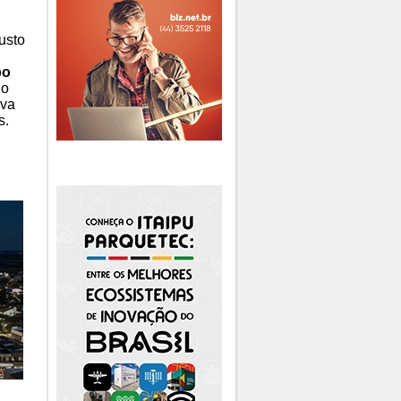
usto
po
lo
ava
s.