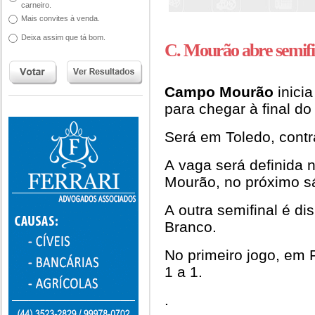
carneiro.
Mais convites à venda.
Deixa assim que tá bom.
C. Mourão abre semifi
Campo Mourão
inicia
para chegar à final d
Será em Toledo, contr
A vaga será definida 
Mourão, no próximo s
A outra semifinal é d
Branco.
No primeiro jogo, em 
1 a 1.
.