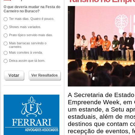
O que deveria mudar na Festa do
Carneiro no Buraco?
Ter mais dias. Quatro é pouco.
Shows mais variados.
Prato típico servido mais dias.
Mais barracas servindo o
carneiro.
Mais convites à venda.
Deixa assim que tá bom.
A Secretaria de Estado
Empreende Week, em
um estande, a Setu apre
estaduais, além de mos
destinos que contam c
recepção de eventos, f